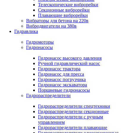
Телескопические виброрейки
Секционные виброрейки
Плавающие виброрейки
Вибраторы для бетона на 220в
Вибродвигатели на 380в
Гидравлика
Гидромоторы
Гидронасосы
Гидронасос высокого давления
Ручной гидравлический насос
Гидронасос трактора
Гидронасос для пресса
Гидронасос погрузчика
Гидронасос экскаватора
Поршневые гидронасосы
Гидрораспределители
Гидрораспределители спецтехники
Гидрораспределители секционные
Гидрораспределители с ручным
управлением
Гидрораспределители плавающие
Гидрораспределители односекционные