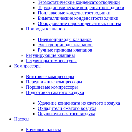
Термостатические конденсатоотводчики
Термодинамические конденсатоотводчики
Поплавковые конденсатоотводчики
Биметаллические конденсатоотводчики
Оборудование пароконденсатных систем
Приводы клапанов
Пневмоприводы клапанов
Электроприводы клапанов
Ручные приводы клапанов
Регулирующие клапаны
Регуляторы температуры
Компрессоры
Винтовые компрессоры
Передвижные компрессоры
Поршневые компрессоры
Подготовка сжатого воздуха
Удаление конденсата из сжатого воздуха
Охладители сжатого воздуха
Осушители сжатого воздуха
Насосы
Бочковые насосы