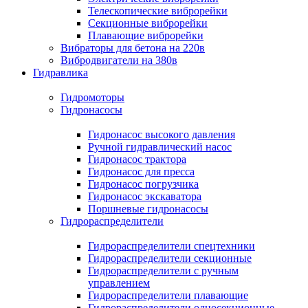
Телескопические виброрейки
Секционные виброрейки
Плавающие виброрейки
Вибраторы для бетона на 220в
Вибродвигатели на 380в
Гидравлика
Гидромоторы
Гидронасосы
Гидронасос высокого давления
Ручной гидравлический насос
Гидронасос трактора
Гидронасос для пресса
Гидронасос погрузчика
Гидронасос экскаватора
Поршневые гидронасосы
Гидрораспределители
Гидрораспределители спецтехники
Гидрораспределители секционные
Гидрораспределители с ручным
управлением
Гидрораспределители плавающие
Гидрораспределители односекционные