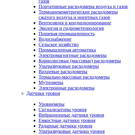
газов
Портативные расходомеры воздуха и газов
Термоанемометрические расходомеры
сжатого воздуха и инертных газов
Вентиляция и кондиционирование
Экология и гидрометеорология
Пищевая промышленность
Водоснабжение
Сельское хозяйство
Промышленная автоматика
Электромагнитные расходомеры
Кориолисовые (массовые) расходомеры
Ультразвуковые расходомеры
Вихревые расходомеры
Термально-массовые расходомеры
Мутномеры
Электронные расходомеры
Датчики уровня
Уровнемеры
Сигнализаторы уровня
Вибрационные датчики уровня
Емкостные датчики уровня
Радарные датчики уровня
Ультразвуковые датчики уровня