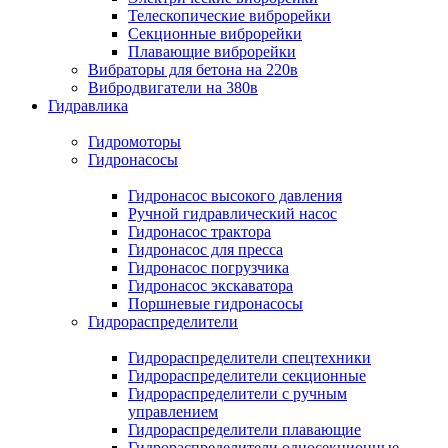
Телескопические виброрейки
Секционные виброрейки
Плавающие виброрейки
Вибраторы для бетона на 220в
Вибродвигатели на 380в
Гидравлика
Гидромоторы
Гидронасосы
Гидронасос высокого давления
Ручной гидравлический насос
Гидронасос трактора
Гидронасос для пресса
Гидронасос погрузчика
Гидронасос экскаватора
Поршневые гидронасосы
Гидрораспределители
Гидрораспределители спецтехники
Гидрораспределители секционные
Гидрораспределители с ручным
управлением
Гидрораспределители плавающие
Гидрораспределители односекционные