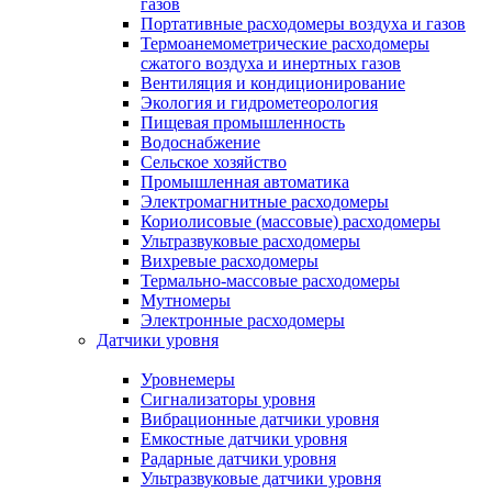
газов
Портативные расходомеры воздуха и газов
Термоанемометрические расходомеры
сжатого воздуха и инертных газов
Вентиляция и кондиционирование
Экология и гидрометеорология
Пищевая промышленность
Водоснабжение
Сельское хозяйство
Промышленная автоматика
Электромагнитные расходомеры
Кориолисовые (массовые) расходомеры
Ультразвуковые расходомеры
Вихревые расходомеры
Термально-массовые расходомеры
Мутномеры
Электронные расходомеры
Датчики уровня
Уровнемеры
Сигнализаторы уровня
Вибрационные датчики уровня
Емкостные датчики уровня
Радарные датчики уровня
Ультразвуковые датчики уровня