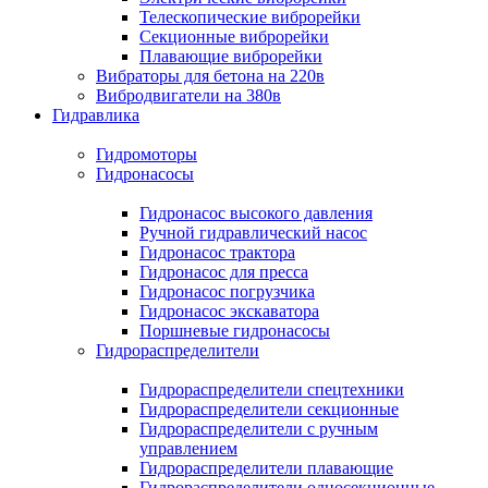
Телескопические виброрейки
Секционные виброрейки
Плавающие виброрейки
Вибраторы для бетона на 220в
Вибродвигатели на 380в
Гидравлика
Гидромоторы
Гидронасосы
Гидронасос высокого давления
Ручной гидравлический насос
Гидронасос трактора
Гидронасос для пресса
Гидронасос погрузчика
Гидронасос экскаватора
Поршневые гидронасосы
Гидрораспределители
Гидрораспределители спецтехники
Гидрораспределители секционные
Гидрораспределители с ручным
управлением
Гидрораспределители плавающие
Гидрораспределители односекционные