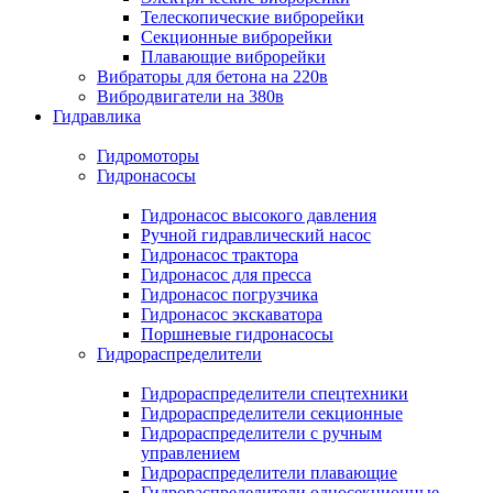
Телескопические виброрейки
Секционные виброрейки
Плавающие виброрейки
Вибраторы для бетона на 220в
Вибродвигатели на 380в
Гидравлика
Гидромоторы
Гидронасосы
Гидронасос высокого давления
Ручной гидравлический насос
Гидронасос трактора
Гидронасос для пресса
Гидронасос погрузчика
Гидронасос экскаватора
Поршневые гидронасосы
Гидрораспределители
Гидрораспределители спецтехники
Гидрораспределители секционные
Гидрораспределители с ручным
управлением
Гидрораспределители плавающие
Гидрораспределители односекционные