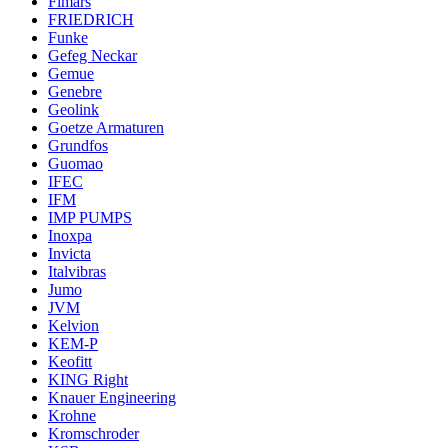
Fimars
FRIEDRICH
Funke
Gefeg Neckar
Gemue
Genebre
Geolink
Goetze Armaturen
Grundfos
Guomao
IFEC
IFM
IMP PUMPS
Inoxpa
Invicta
Italvibras
Jumo
JVM
Kelvion
KEM-P
Keofitt
KING Right
Knauer Engineering
Krohne
Kromschroder