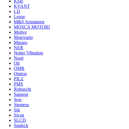
KSB
KVANT
LD
Lenze
M&S Armaturen
MOSCA MOTORI
Motive
Motovario
Muraro
NER
Netter Vibration
Nord
Oli
OMB
Omron
PILZ
PMS
Robuschi
Samson
Sew
Siemens
Siti
Sivag
SLCD
Spaleck