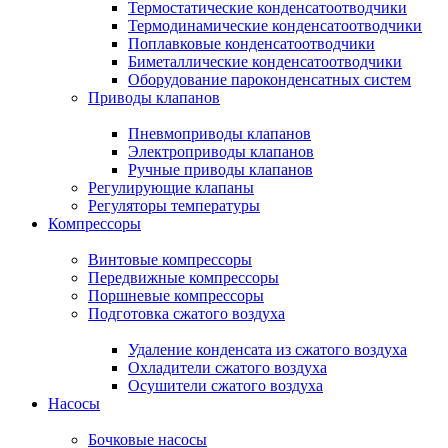
Термостатические конденсатоотводчики
Термодинамические конденсатоотводчики
Поплавковые конденсатоотводчики
Биметаллические конденсатоотводчики
Оборудование пароконденсатных систем
Приводы клапанов
Пневмоприводы клапанов
Электроприводы клапанов
Ручные приводы клапанов
Регулирующие клапаны
Регуляторы температуры
Компрессоры
Винтовые компрессоры
Передвижные компрессоры
Поршневые компрессоры
Подготовка сжатого воздуха
Удаление конденсата из сжатого воздуха
Охладители сжатого воздуха
Осушители сжатого воздуха
Насосы
Бочковые насосы