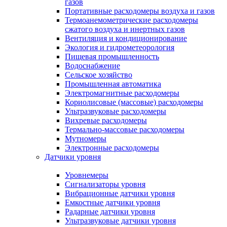
газов
Портативные расходомеры воздуха и газов
Термоанемометрические расходомеры
сжатого воздуха и инертных газов
Вентиляция и кондиционирование
Экология и гидрометеорология
Пищевая промышленность
Водоснабжение
Сельское хозяйство
Промышленная автоматика
Электромагнитные расходомеры
Кориолисовые (массовые) расходомеры
Ультразвуковые расходомеры
Вихревые расходомеры
Термально-массовые расходомеры
Мутномеры
Электронные расходомеры
Датчики уровня
Уровнемеры
Сигнализаторы уровня
Вибрационные датчики уровня
Емкостные датчики уровня
Радарные датчики уровня
Ультразвуковые датчики уровня