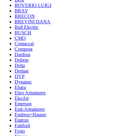
BOVERIO LUIGI
BRAY
BRECON
BREVINI DANA
Bull Electric
BUSCH
CMO
Comaccal
Comprag
Danfoss
Debem
Delta
Demag
DVP
Dynapac
Ebara
Ebro Armaturen
EkoAir
Emerson
End-Armaturen
Endress+Hauser
Etatron
Fairford
Festo