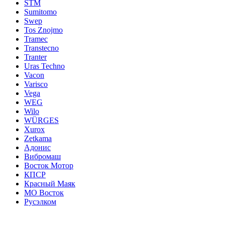
STM
Sumitomo
Swep
Tos Znojmo
Tramec
Transtecno
Tranter
Uras Techno
Vacon
Varisco
Vega
WEG
Wilo
WÜRGES
Xurox
Zetkama
Адонис
Вибромаш
Восток Мотор
КПСР
Красный Маяк
МО Восток
Русэлком