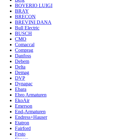
BOVERIO LUIGI
BRAY
BRECON
BREVINI DANA
Bull Electric
BUSCH
CMO
Comaccal
Comprag
Danfoss
Debem
Delta
Demag
DVP
Dynapac
Ebara
Ebro Armaturen
EkoAir
Emerson
End-Armaturen
Endress+Hauser
Etatron
Fairford
Festo