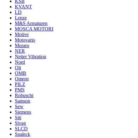
KSB
KVANT
LD
Lenze
M&S Armaturen
MOSCA MOTORI
Motive
Motovario
Muraro
NER
Netter Vibration
Nord
Oli
OMB
Omron
PILZ
PMS
Robuschi
Samson
Sew
Siemens
Siti
Sivag
SLCD
Spaleck