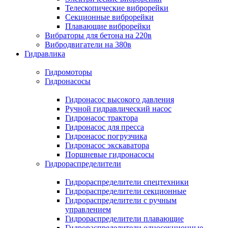
Телескопические виброрейки
Секционные виброрейки
Плавающие виброрейки
Вибраторы для бетона на 220в
Вибродвигатели на 380в
Гидравлика
Гидромоторы
Гидронасосы
Гидронасос высокого давления
Ручной гидравлический насос
Гидронасос трактора
Гидронасос для пресса
Гидронасос погрузчика
Гидронасос экскаватора
Поршневые гидронасосы
Гидрораспределители
Гидрораспределители спецтехники
Гидрораспределители секционные
Гидрораспределители с ручным
управлением
Гидрораспределители плавающие
Гидрораспределители односекционные