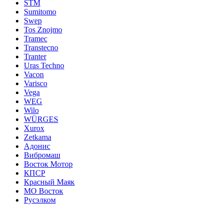
STM
Sumitomo
Swep
Tos Znojmo
Tramec
Transtecno
Tranter
Uras Techno
Vacon
Varisco
Vega
WEG
Wilo
WÜRGES
Xurox
Zetkama
Адонис
Вибромаш
Восток Мотор
КПСР
Красный Маяк
МО Восток
Русэлком