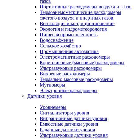
газов
Портативные расходомеры воздуха и газов
Термоанемометрические расходомеры
сжатого воздуха и инертных газов
Вентиляция и кондиционирование
Экология и гидрометеорология
Пищевая промышленность
Водоснабжение
Сельское хозяйство
Промышленная автоматика
Электромагнитные расходомеры
Кориолисовые (массовые) расходомеры
Ультразвуковые расходомеры
Вихревые расходомеры
Термально-массовые расходомеры
Мутномеры
Электронные расходомеры
Датчики уровня
Уровнемеры
Сигнализаторы уровня
Вибрационные датчики уровня
Емкостные датчики уровня
Радарные датчики уровня
Ультразвуковые датчики уровня