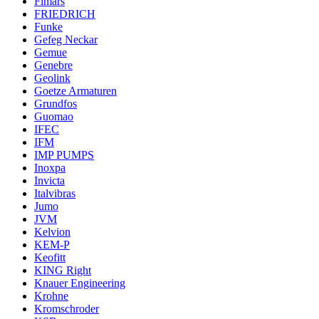
Fimars
FRIEDRICH
Funke
Gefeg Neckar
Gemue
Genebre
Geolink
Goetze Armaturen
Grundfos
Guomao
IFEC
IFM
IMP PUMPS
Inoxpa
Invicta
Italvibras
Jumo
JVM
Kelvion
KEM-P
Keofitt
KING Right
Knauer Engineering
Krohne
Kromschroder