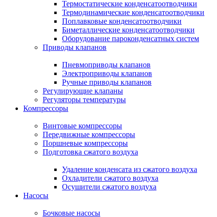
Термостатические конденсатоотводчики
Термодинамические конденсатоотводчики
Поплавковые конденсатоотводчики
Биметаллические конденсатоотводчики
Оборудование пароконденсатных систем
Приводы клапанов
Пневмоприводы клапанов
Электроприводы клапанов
Ручные приводы клапанов
Регулирующие клапаны
Регуляторы температуры
Компрессоры
Винтовые компрессоры
Передвижные компрессоры
Поршневые компрессоры
Подготовка сжатого воздуха
Удаление конденсата из сжатого воздуха
Охладители сжатого воздуха
Осушители сжатого воздуха
Насосы
Бочковые насосы