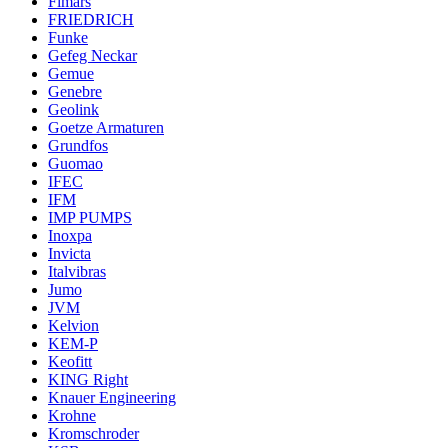
Fimars
FRIEDRICH
Funke
Gefeg Neckar
Gemue
Genebre
Geolink
Goetze Armaturen
Grundfos
Guomao
IFEC
IFM
IMP PUMPS
Inoxpa
Invicta
Italvibras
Jumo
JVM
Kelvion
KEM-P
Keofitt
KING Right
Knauer Engineering
Krohne
Kromschroder