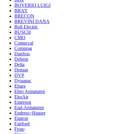
BOVERIO LUIGI
BRAY
BRECON
BREVINI DANA
Bull Electric
BUSCH
CMO
Comaccal
Comprag
Danfoss
Debem
Delta
Demag
DVP
Dynapac
Ebara
Ebro Armaturen
EkoAir
Emerson
End-Armaturen
Endress+Hauser
Etatron
Fairford
Festo