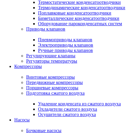
Термостатические конденсатоотводчики
Термодинамические конденсатоотводчики
Поплавковые конденсатоотводчики
Биметаллические конденсатоотводчики
Оборудование пароконденсатных систем
Приводы клапанов
Пневмоприводы клапанов
Электроприводы клапанов
Ручные приводы клапанов
Регулирующие клапаны
Регуляторы температуры
Компрессоры
Винтовые компрессоры
Передвижные компрессоры
Поршневые компрессоры
Подготовка сжатого воздуха
Удаление конденсата из сжатого воздуха
Охладители сжатого воздуха
Осушители сжатого воздуха
Насосы
Бочковые насосы