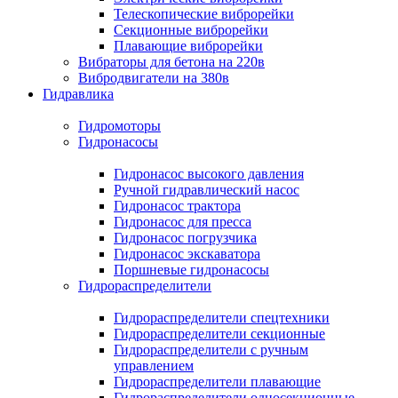
Телескопические виброрейки
Секционные виброрейки
Плавающие виброрейки
Вибраторы для бетона на 220в
Вибродвигатели на 380в
Гидравлика
Гидромоторы
Гидронасосы
Гидронасос высокого давления
Ручной гидравлический насос
Гидронасос трактора
Гидронасос для пресса
Гидронасос погрузчика
Гидронасос экскаватора
Поршневые гидронасосы
Гидрораспределители
Гидрораспределители спецтехники
Гидрораспределители секционные
Гидрораспределители с ручным
управлением
Гидрораспределители плавающие
Гидрораспределители односекционные